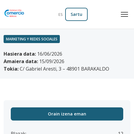
Sartu
ES
MARKETING Y REDES SOCIALES
Hasiera data:
16/06/2026
Amaiera data:
15/09/2026
Tokia:
C/ Gabriel Aresti, 3 – 48901 BARAKALDO
Orain izena eman
Plazak:
12