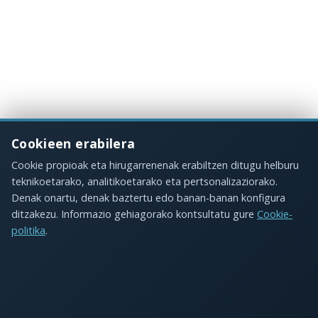
Cookieen erabilera
Cookie propioak eta hirugarrenenak erabiltzen ditugu helburu
teknikoetarako, analitikoetarako eta pertsonalizaziorako.
Denak onartu, denak baztertu edo banan-banan konfigura
ditzakezu. Informazio gehiagorako kontsultatu gure
Cookie-
politika
.