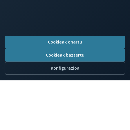
Cookieak onartu
Cookieak baztertu
Konfigurazioa
Bizkaiko Merkataritza Fundazioa
Alameda Mazarredo 69, 2º - 48009 Bilbao
Tel: 944 002 800
WhatsApp:
688 649 963