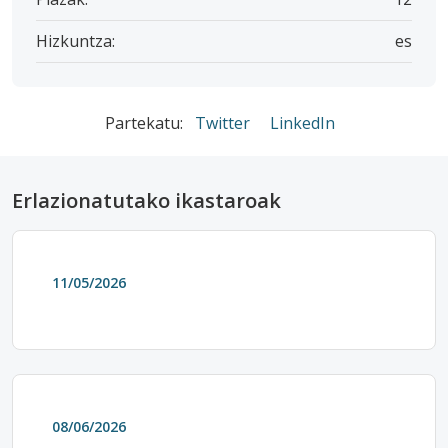
Hizkuntza:
es
Partekatu:
Twitter
LinkedIn
Erlazionatutako ikastaroak
11/05/2026
08/06/2026